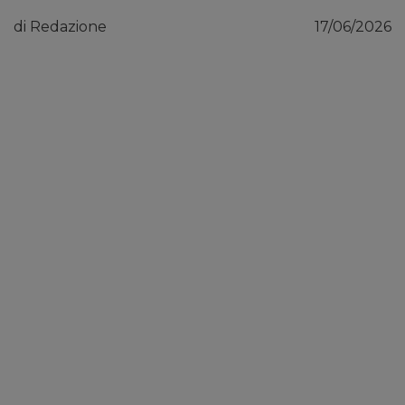
di Redazione
17/06/2026