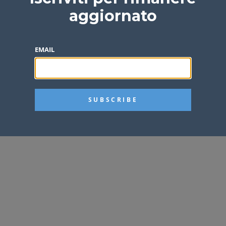
aggiornato
EMAIL