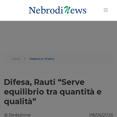
Home
/
Italpress Video
Difesa, Rauti “Serve
equilibrio tra quantità e
qualità”
di Redazione
08/06/2026