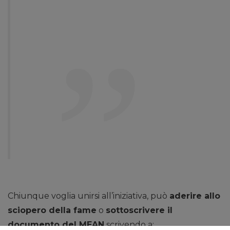
Chiunque voglia unirsi all’iniziativa, può
aderire allo
sciopero della fame
o
sottoscrivere il
documento del MEAN
scrivendo a: