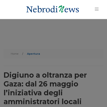
Home
/
Apertura
Digiuno a oltranza per
Gaza: dal 26 maggio
l’iniziativa degli
amministratori locali