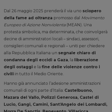
Dal 26 maggio 2025 prenderà il via uno
sciopero
della fame ad oltranza
promosso dal
Movimento
Europeo di Azione Nonviolenta
(MEAN). Una
protesta simbolica, ma determinata, che coinvolgerà
decine di amministratori locali – sindaci, assessori,
consiglieri comunali e regionali – uniti per chiedere
alla Repubblica Italiana un
segnale chiaro di
condanna degli eccidi a Gaza
, la
liberazione
degli ostaggi
e la
fine delle violenze contro i
civili
in tutto il Medio Oriente.
Hanno già annunciato l’adesione amministrazioni
comunali di ogni parte d’Italia:
Castelbuono,
Mazara del Vallo, Polizzi Generosa, Castel di
Lucio, Gangi, Camini, Sant’Angelo dei Lombardi,
Morra De Sanctis, Benevento, Villaricca,