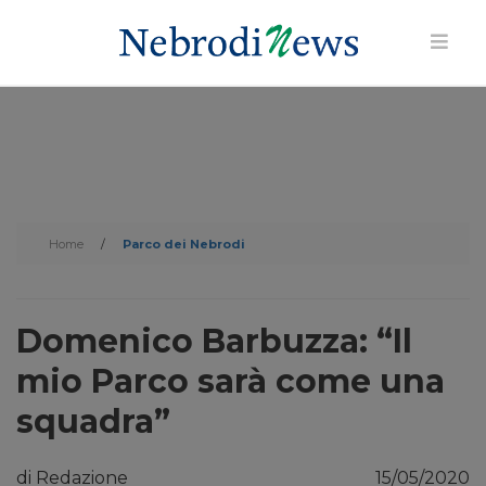
Home
/
Parco dei Nebrodi
Domenico Barbuzza: “Il
mio Parco sarà come una
squadra”
di Redazione
15/05/2020