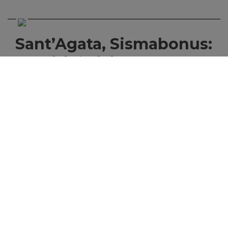
Sant’Agata, Sismabonus:
crediti fittizi per 2,9
milioni e sequestri
di Salvo Lapietra
29/07/2026