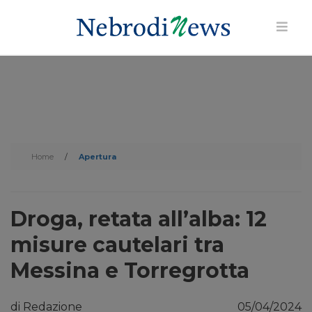
Home
/
Apertura
Droga, retata all’alba: 12
misure cautelari tra
Messina e Torregrotta
di Redazione
05/04/2024