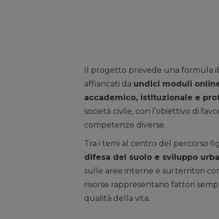
Il progetto prevede una formula i
affiancati da
undici moduli onlin
accademico, istituzionale e pro
società civile, con l’obiettivo di f
competenze diverse.
Tra i temi al centro del percorso f
difesa del suolo e sviluppo urb
sulle aree interne e sui territori c
risorse rappresentano fattori sempr
qualità della vita.