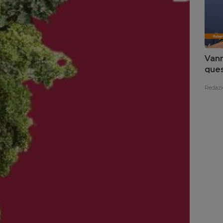
Vann
ques
nego
Redazi