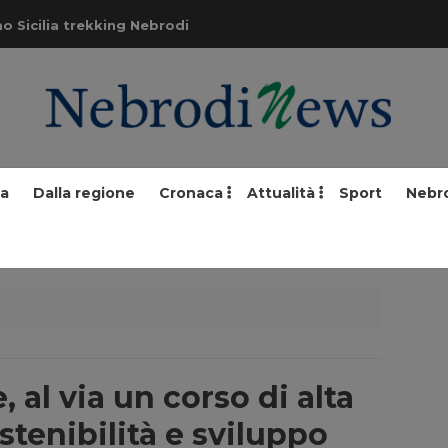
o Sicilia trekking Nebrodi
ia
Dalla regione
Cronaca
Attualità
Sport
Nebr
, al via un corso di alta
stenibilità e sviluppo