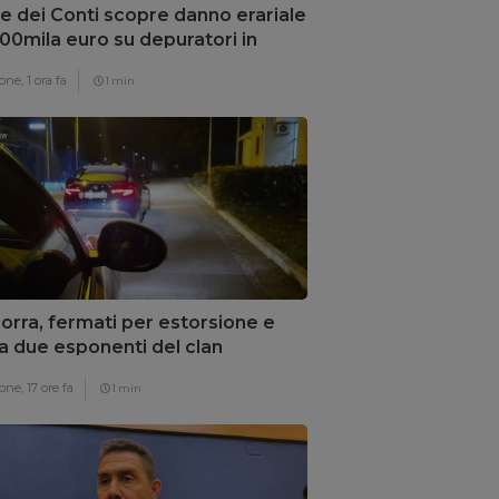
e dei Conti scopre danno erariale
00mila euro su depuratori in
bria
one,
1 ora fa
1 min
rra, fermati per estorsione e
a due esponenti del clan
nozzi
one,
17 ore fa
1 min