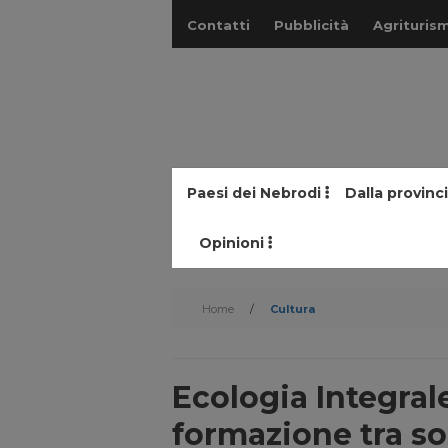
Contatti
Pubblicità
Agriturism
Paesi dei Nebrodi
Dalla provinc
Opinioni
Home
/
Cultura
Ecologia Integrale
formazione tra so