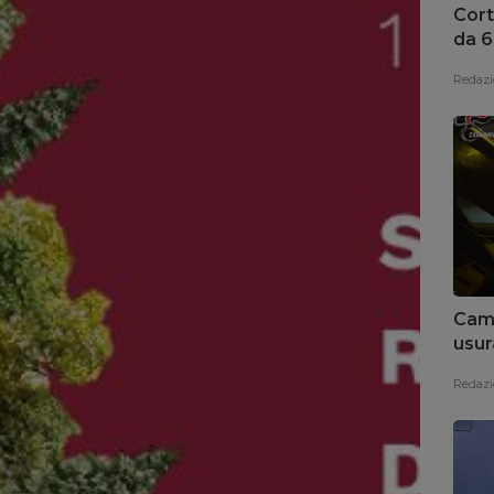
Cort
da 6
Cala
Redazi
Camo
usur
Pag
Redazi