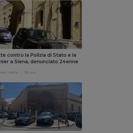
tte contro la Polizia di Stato e la
ier a Siena, denunciato 24enne
one,
1 ora fa
1 min