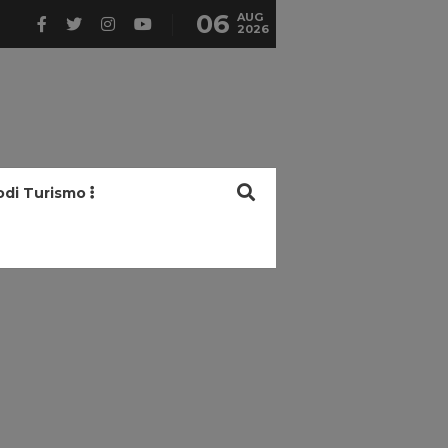
06
AUG
2026
odi Turismo