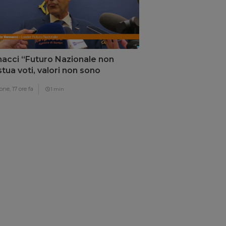
acci “Futuro Nazionale non
tua voti, valori non sono
ziabili”
one,
17 ore fa
1 min