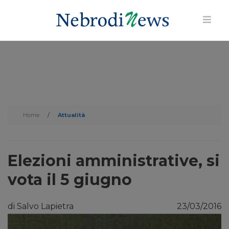
Home
/
Attualità
Elezioni amministrative, si
vota il 5 giugno
di Salvo Lapietra
23/03/2016