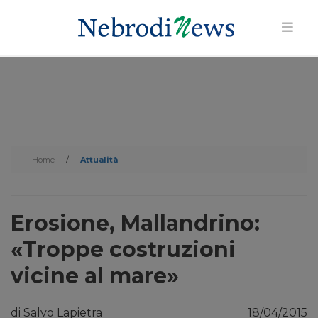
Home
/
Attualità
Erosione, Mallandrino:
«Troppe costruzioni
vicine al mare»
di Salvo Lapietra
18/04/2015