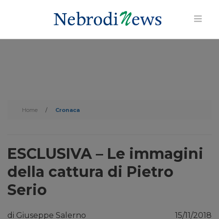
Home
/
Cronaca
ESCLUSIVA – Le immagini
della cattura di Pietro
Serio
di Giuseppe Salerno
15/11/2018