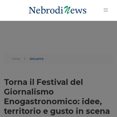
Home
/
Attualità
Torna il Festival del
Giornalismo
Enogastronomico: idee,
territorio e gusto in scena