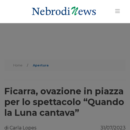
Home
/
Apertura
Ficarra, ovazione in piazza
per lo spettacolo “Quando
la Luna cantava”
di Carla Lopes
31/07/2023