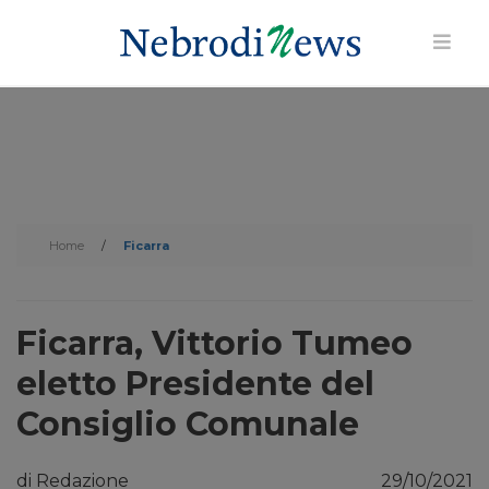
Home
/
Ficarra
Ficarra, Vittorio Tumeo
eletto Presidente del
Consiglio Comunale
di Redazione
29/10/2021