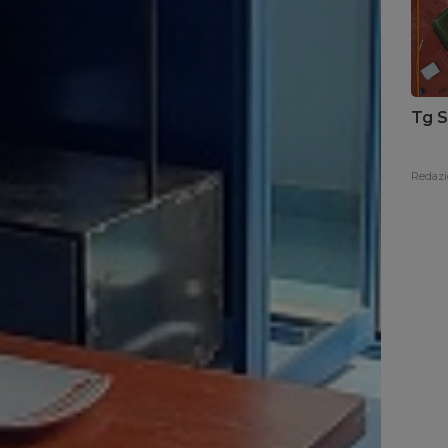
Tg S
Redazi