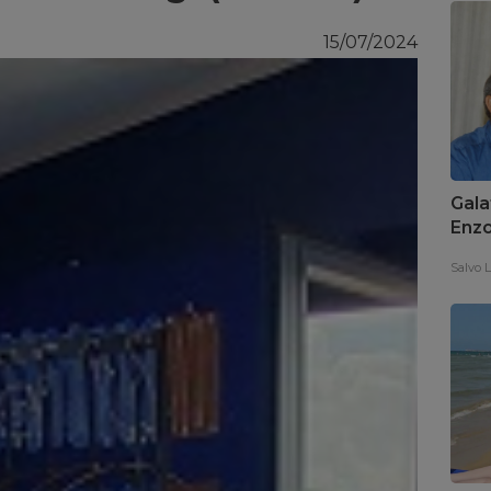
15/07/2024
Gala
Enzo
all’
Salvo L