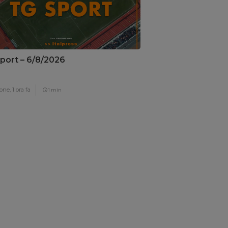
port – 6/8/2026
one,
1 ora fa
1 min