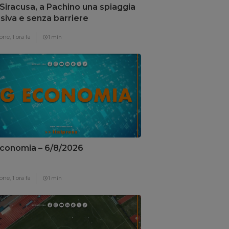
Siracusa, a Pachino una spiaggia
usiva e senza barriere
itettoniche
one,
1 ora fa
1 min
conomia – 6/8/2026
one,
1 ora fa
1 min