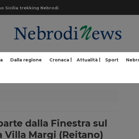
o Sicilia trekking Nebrodi
ia
Dalla regione
Cronaca
Attualità
Sport
Nebr
arte dalla Finestra sul
a Villa Margi (Reitano)