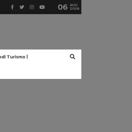
06
AUG
2026
odi Turismo