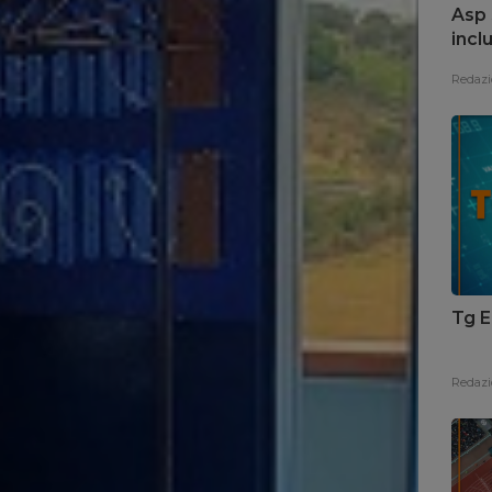
Asp 
incl
arch
Redazi
Tg E
Redazi