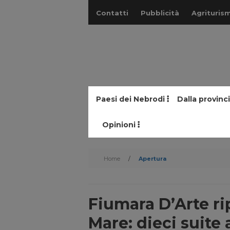
Contatti
Pubblicità
Agriturism
Paesi dei Nebrodi
Dalla provinc
Opinioni
Home
/
Apertura
Fiumara D’Arte rip
Mare: dieci suite 