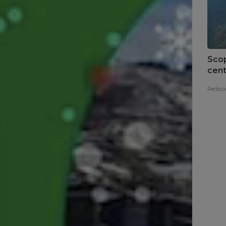
Scop
cent
del 
Redazi