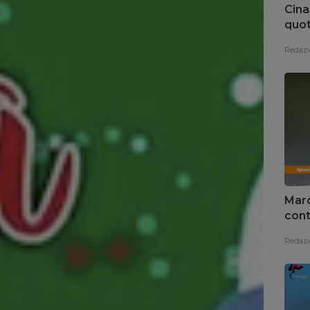
Cina
quot
Redazi
Marc
cont
Redazi