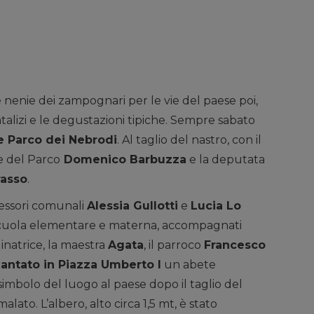
e nenie dei zampognari per le vie del paese poi,
talizi e le degustazioni tipiche. Sempre sabato
te Parco dei Nebrodi
. Al taglio del nastro, con il
e del Parco
Domenico Barbuzza
e la deputata
rasso
.
ssessori comunali
Alessia Gullotti
e
Lucia Lo
a scuola elementare e materna, accompagnati
dinatrice, la maestra
Agata
, il parroco
Francesco
iantato in Piazza Umberto I
un abete
imbolo del luogo al paese dopo il taglio del
to. L’albero, alto circa 1,5 mt, è stato