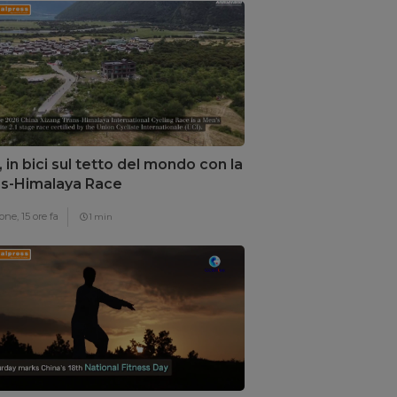
, in bici sul tetto del mondo con la
s-Himalaya Race
one,
15 ore fa
1 min