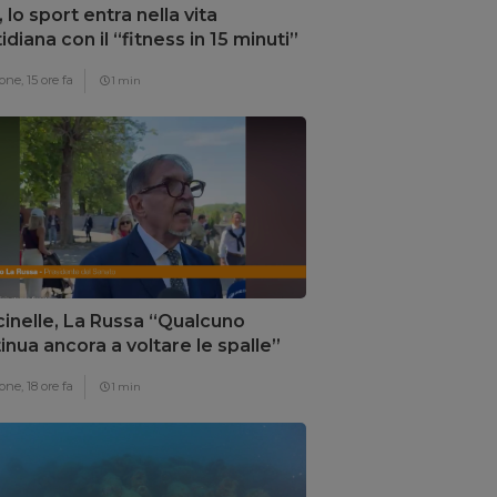
, lo sport entra nella vita
idiana con il “fitness in 15 minuti”
one,
15 ore fa
1 min
inelle, La Russa “Qualcuno
inua ancora a voltare le spalle”
one,
18 ore fa
1 min