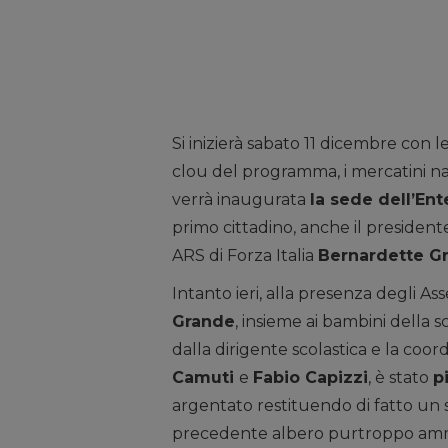
Si inizierà sabato 11 dicembre con l
clou del programma, i mercatini na
verrà inaugurata
la sede dell’En
primo cittadino, anche il president
ARS di Forza Italia
Bernardette G
Intanto ieri, alla presenza degli A
Grande
, insieme ai bambini dell
dalla dirigente scolastica e la coor
Camuti
e
Fabio Capizzi
, è stato
p
argentato restituendo di fatto un s
precedente albero purtroppo ammala