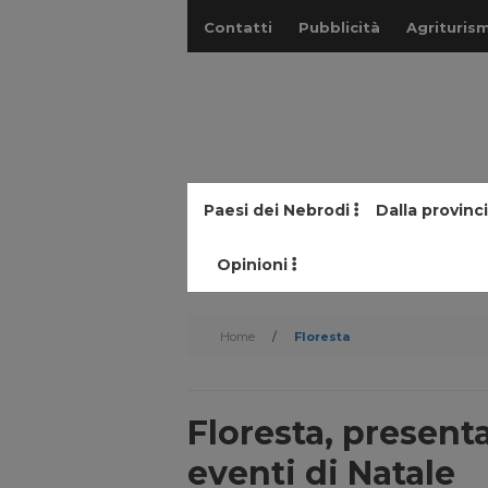
Contatti
Pubblicità
Agriturism
Paesi dei Nebrodi
Dalla provinc
Opinioni
Home
/
Floresta
Floresta, presenta
eventi di Natale