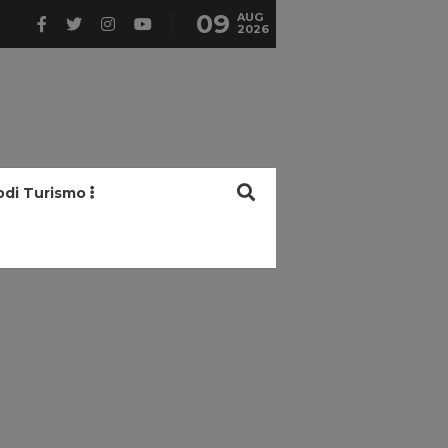
09
AUG
2026
odi Turismo