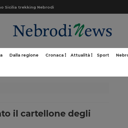
o Sicilia trekking Nebrodi
ia
Dalla regione
Cronaca
Attualità
Sport
Nebr
to il cartellone degli