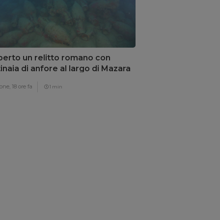
erto un relitto romano con
inaia di anfore al largo di Mazara
Vallo
one,
18 ore fa
1 min