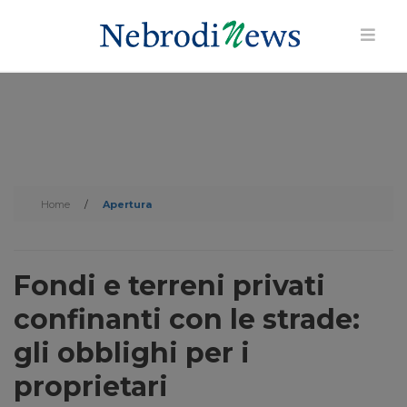
Home
/
Apertura
Fondi e terreni privati
confinanti con le strade:
gli obblighi per i
proprietari