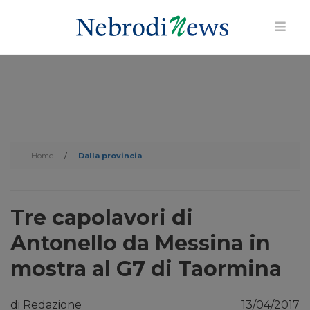
Home
/
Dalla provincia
Tre capolavori di
Antonello da Messina in
mostra al G7 di Taormina
di Redazione
13/04/2017