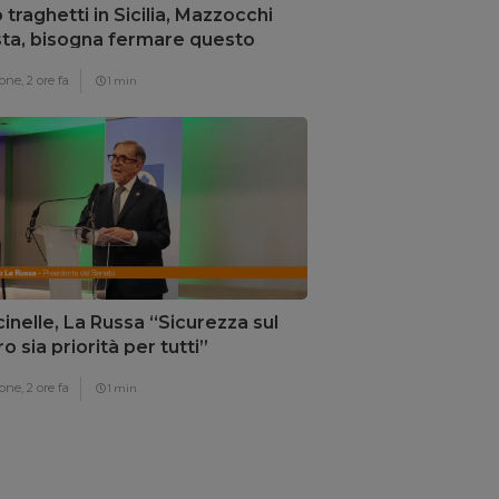
 traghetti in Sicilia, Mazzocchi
ta, bisogna fermare questo
mpio”
one,
2 ore fa
1 min
inelle, La Russa “Sicurezza sul
o sia priorità per tutti”
one,
2 ore fa
1 min