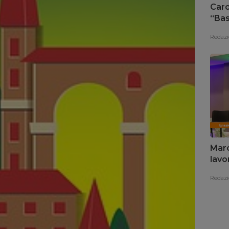
Caro
“Bas
sce
Redazi
Marc
lavor
Redazi