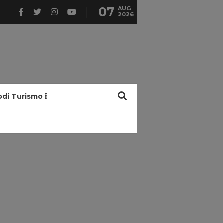
07
AUG
2026
odi Turismo