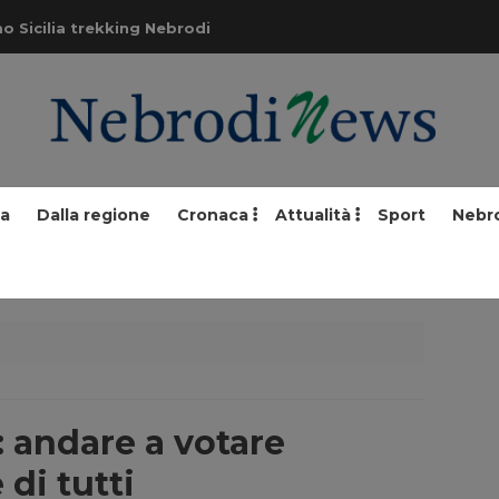
o Sicilia trekking Nebrodi
ia
Dalla regione
Cronaca
Attualità
Sport
Nebr
 andare a votare
di tutti