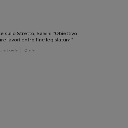
e sullo Stretto, Salvini “Obiettivo
iare lavori entro fine legislatura”
one,
2 ore fa
1 min