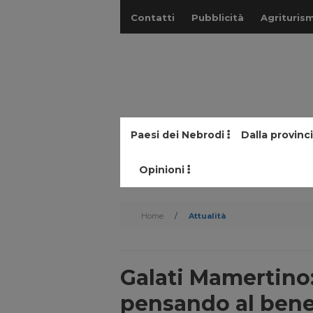
Contatti
Pubblicità
Agriturism
Paesi dei Nebrodi
Dalla provinc
Opinioni
Home
/
Attualità
Galati Mamertino:
pensando al bene 