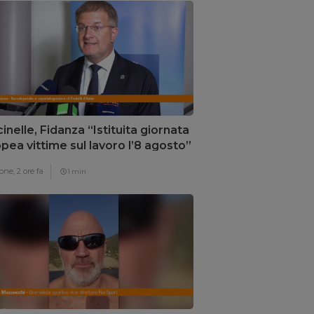
inelle, Fidanza “Istituita giornata
pea vittime sul lavoro l’8 agosto”
one,
2 ore fa
1 min