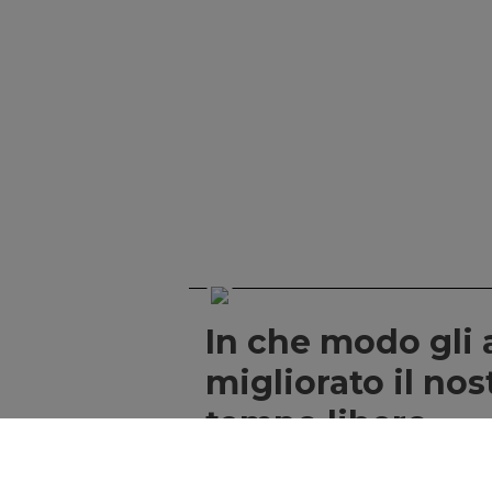
In che modo gli 
migliorato il nos
tempo libero
di Redazione