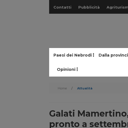
Contatti
Pubblicità
Agriturism
Paesi dei Nebrodi
Dalla provinc
Opinioni
Home
/
Attualità
Galati Mamertino
pronto a settemb