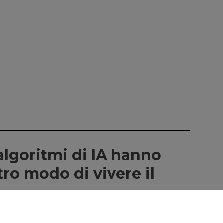
algoritmi di IA hanno
tro modo di vivere il
27/04/2026