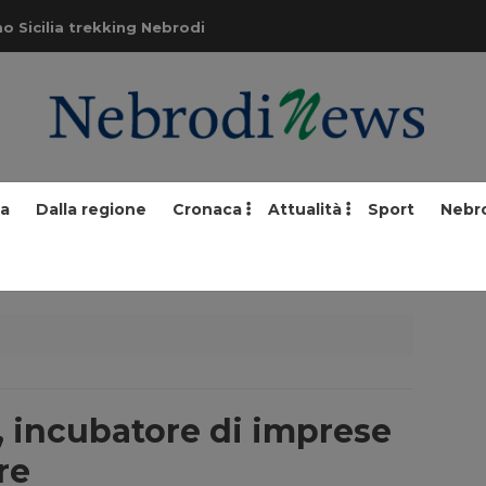
o Sicilia trekking Nebrodi
ia
Dalla regione
Cronaca
Attualità
Sport
Nebr
, incubatore di imprese
re