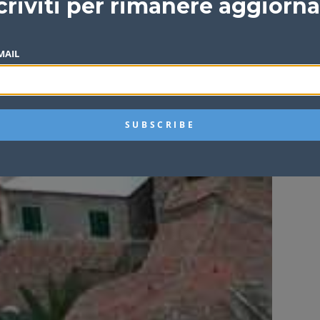
criviti per rimanere aggiorn
MAIL
Nel 
raff
Redazi