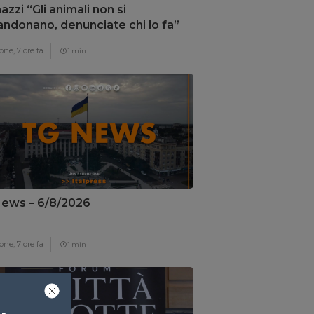
zzi “Gli animali non si
ndonano, denunciate chi lo fa”
one,
7 ore fa
1 min
ews – 6/8/2026
one,
7 ore fa
1 min