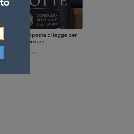
ato
Lazio una proposta di legge per
orzare la sicurezza
one,
7 ore fa
1 min