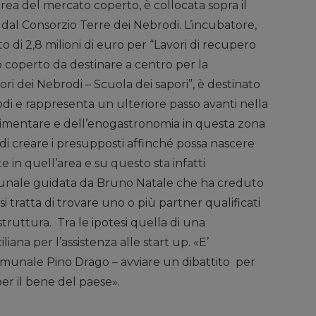
’area del mercato coperto, è collocata sopra il
o dal Consorzio Terre dei Nebrodi. L’incubatore,
o di 2,8 milioni di euro per “Lavori di recupero
o coperto da destinare a centro per la
i dei Nebrodi – Scuola dei sapori”, è destinato
odi e rappresenta un ulteriore passo avanti nella
oalimentare e dell’enogastronomia in questa zona
o di creare i presupposti affinché possa nascere
in quell’area e su questo sta infatti
unale guidata da Bruno Natale che ha creduto
i tratta di trovare uno o più partner qualificati
struttura. Tra le ipotesi quella di una
iana per l’assistenza alle start up. «E’
comunale Pino Drago – avviare un dibattito per
per il bene del paese».