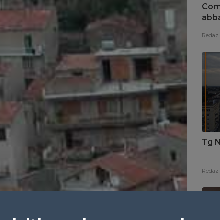
Coma
abba
Redazi
Tg N
Redazi