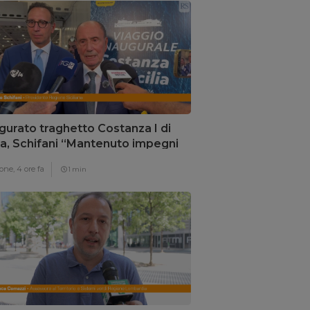
gurato traghetto Costanza I di
lia, Schifani “Mantenuto impegni
i”
one,
4 ore fa
1 min