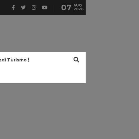
07
AUG
2026
odi Turismo