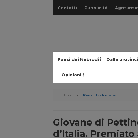
Contatti
Pubblicità
Agriturism
Paesi dei Nebrodi
Dalla provinc
Opinioni
Home
/
Paesi dei Nebrodi
Giovane di Pettine
d’Italia. Premiato