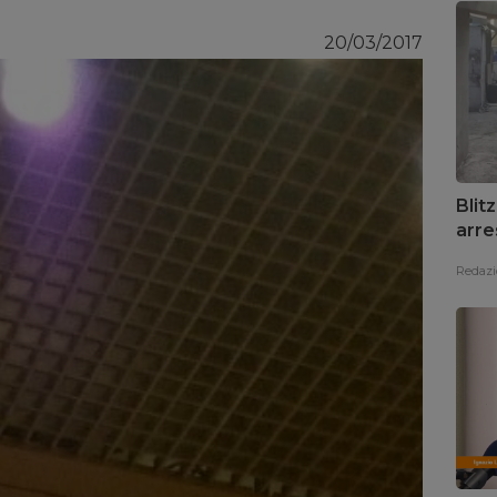
20/03/2017
Blit
arre
Redazi