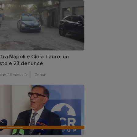
z tra Napoli e Gioia Tauro, un
sto e 23 denunce
one,
46 minuti fa
1 min