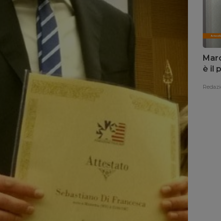
Marc
è il
Redazi