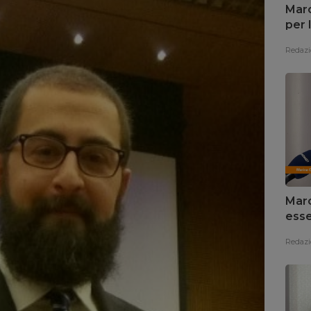
Marc
per 
Redazi
Marc
esse
Redazi