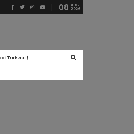
08
AUG
2026
odi Turismo