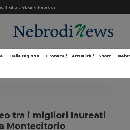
o Sicilia trekking Nebrodi
ia
Dalla regione
Cronaca
Attualità
Sport
Nebr
o tra i migliori laureati
 a Montecitorio