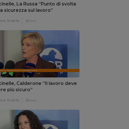
inelle, La Russa “Punto di svolta
la sicurezza sul lavoro”
one,
10 ore fa
1 min
inelle, Calderone “Il lavoro deve
re più sicuro”
one,
10 ore fa
1 min