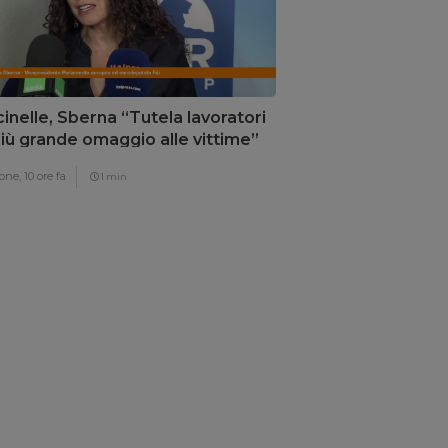
inelle, Sberna “Tutela lavoratori
 più grande omaggio alle vittime”
one,
10 ore fa
1 min