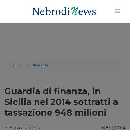
Home
/
Attualità
Guardia di finanza, in
Sicilia nel 2014 sottratti a
tassazione 948 milioni
di Salvo Lapietra
08/11/2014