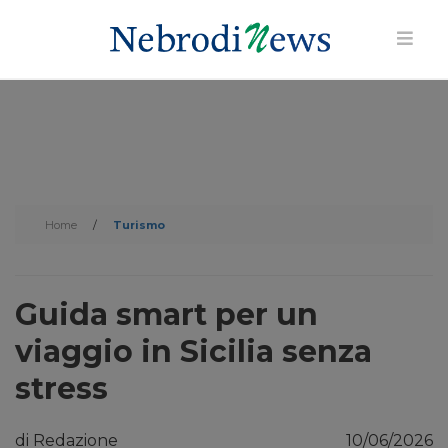
Home
/
Turismo
Guida smart per un
viaggio in Sicilia senza
stress
di Redazione
10/06/2026