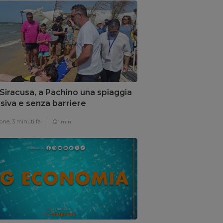
Siracusa, a Pachino una spiaggia
usiva e senza barriere
itettoniche
one,
3 minuti fa
1 min