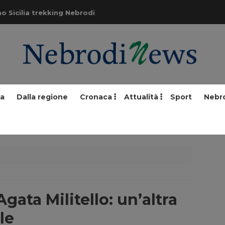
o Sicilia trekking Nebrodi
ia
Dalla regione
Cronaca
Attualità
Sport
Nebr
Agata Militello: un’altra
le