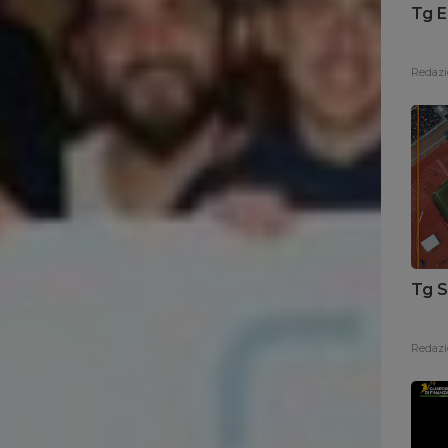
Tg E
Redazi
Tg S
Redazi