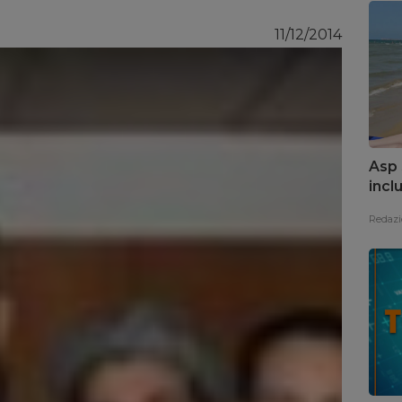
11/12/2014
Asp 
incl
arch
Redazi