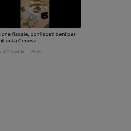
ione fiscale, confiscati beni per
milioni a Genova
one,
7 minuti fa
1 min