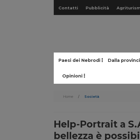
Contatti
Pubblicità
Agriturism
Paesi dei Nebrodi
Dalla provinc
Opinioni
Home
/
Società
Help-Portrait a S.
bellezza è possibi