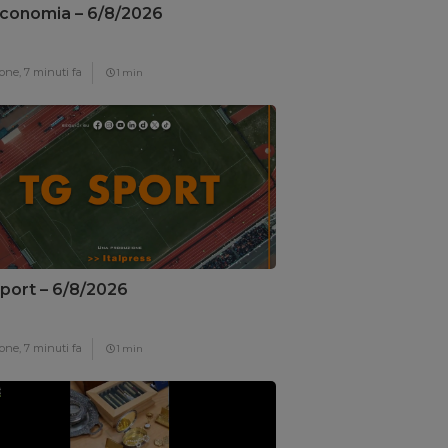
conomia – 6/8/2026
one,
7 minuti fa
1 min
port – 6/8/2026
one,
7 minuti fa
1 min