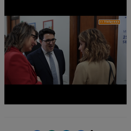
Loaded
:
Unmute
22.55%