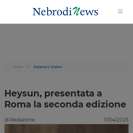
Home
/
Italpress Video
Heysun, presentata a
Roma la seconda edizione
di Redazione
11/04/2025