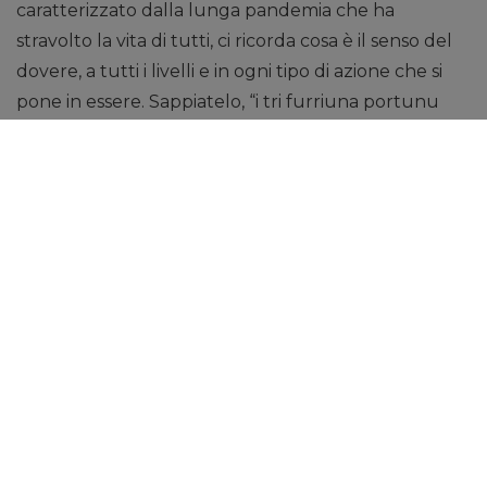
caratterizzato dalla lunga pandemia che ha
stravolto la vita di tutti, ci ricorda cosa è il senso del
dovere, a tutti i livelli e in ogni tipo di azione che si
pone in essere. Sappiatelo, “i tri furriuna portunu
furtuna”, chiedere al campione italiano di maratona
Antonino Lollo, dominatore della nostra ultima
edizione.