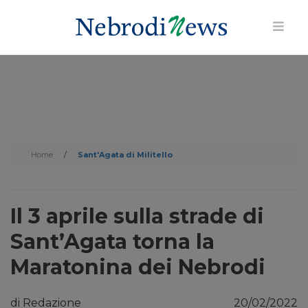
Home
/
Sant'Agata di Militello
Il 3 aprile sulla strade di
Sant’Agata torna la
Maratonina dei Nebrodi
di Redazione
20/02/2022