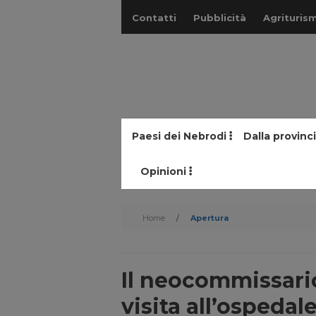
Contatti
Pubblicità
Agriturism
Paesi dei Nebrodi
Dalla provinc
Opinioni
Home
/
Apertura
Il neocommissario
visita all’ospedal