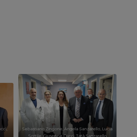
ccì,
Sebastiano Zingone, Angela Sanzarello, Lucia
Sottile, Giuseppe Cuccì, Tatà Sanzarello