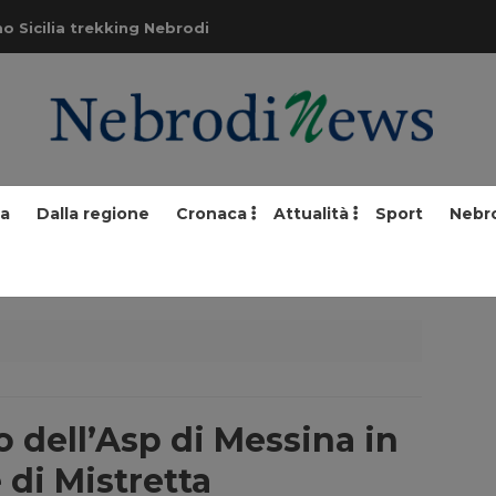
o Sicilia trekking Nebrodi
ia
Dalla regione
Cronaca
Attualità
Sport
Nebr
 dell’Asp di Messina in
e di Mistretta