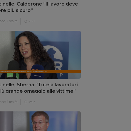
inelle, Calderone “Il lavoro deve
re più sicuro”
one,
1 ora fa
1 min
inelle, Sberna “Tutela lavoratori
 più grande omaggio alle vittime”
one,
1 ora fa
1 min