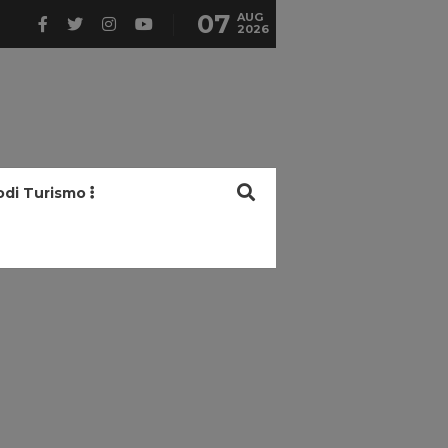
07
AUG
2026
odi Turismo