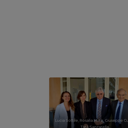
Lucia Sottile, Rosalia Murè, Giuseppe Cu
Tatà Sanzarello