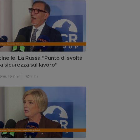
inelle, La Russa “Punto di svolta
la sicurezza sul lavoro”
one,
1 ora fa
1 min