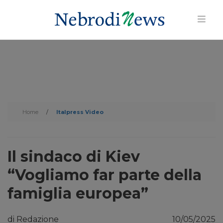
Home
/
Italpress Video
Il sindaco di Kiev
“Vogliamo far parte della
famiglia europea”
di Redazione
10/05/2025