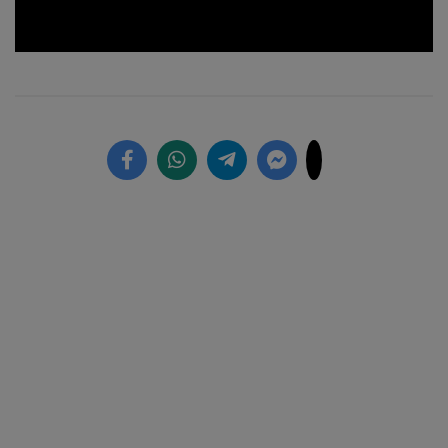
Loaded
:
Unmute
21.27%