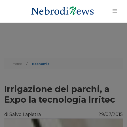
Home
/
Economia
Irrigazione dei parchi, a
Expo la tecnologia Irritec
di Salvo Lapietra
29/07/2015