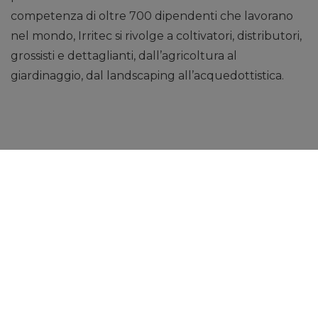
competenza di oltre 700 dipendenti che lavorano
nel mondo, Irritec si rivolge a coltivatori, distributori,
grossisti e dettaglianti, dall’agricoltura al
giardinaggio, dal landscaping all’acquedottistica.