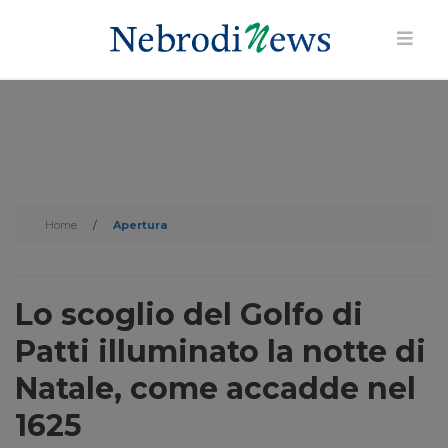
Home
/
Apertura
Lo scoglio del Golfo di
Patti illuminato la notte di
Natale, come accadde nel
1625