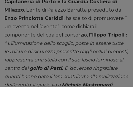
Capitaneria di Porto e la Guardia Costiera di
Milazzo
. L’ente di Palazzo Barratta presieduto da
Enzo Princiotta Cariddi
, ha scelto di promuovere “
un evento nell’evento”, come dichiara il
componente del cda del consorzio,
Filippo Tripoli :
“ L’illuminazione dello scoglio, poste in essere tutte
le misure di sicurezza prescritte dagli ordini preposti,
rappresenta una stella con il suo fascio luminoso al
centro del
golfo di Patti.
E ’doveroso ringraziare
quanti hanno dato il loro contributo alla realizzazione
dell’evento, il grazie va a
Michele Mastronardi
,
titolare dell’
Hotel la Playa
, e alla ditta LiSa del signor
Germanò
, grazie a loro il consorzio ha realizzato a
costo zero tale evento. L’intenzione futura dei vertici
del
consorzio Tindari Nebrodi
è quella di cercare di
ottenere un’illuminazione stabile dello scoglio