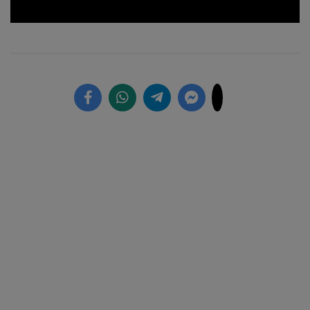
Loaded
:
Unmute
1.70%