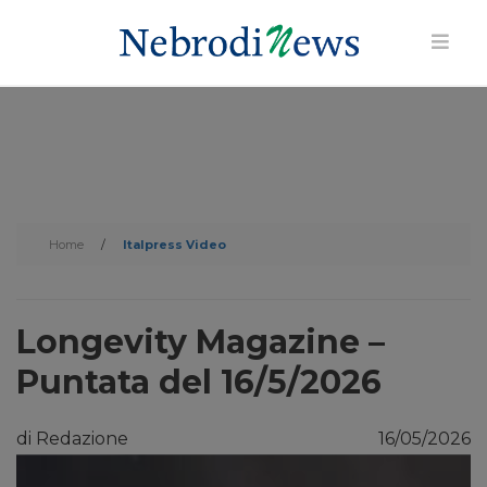
Home
/
Italpress Video
Longevity Magazine –
Puntata del 16/5/2026
di Redazione
16/05/2026