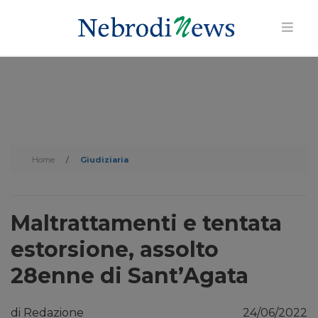
Home
/
Giudiziaria
Maltrattamenti e tentata
estorsione, assolto
28enne di Sant’Agata
di Redazione
24/06/2022