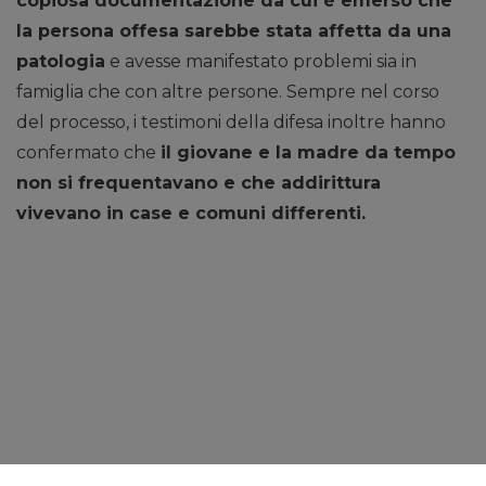
copiosa documentazione da cui è emerso che
la persona offesa sarebbe stata affetta da una
patologia
e avesse manifestato problemi sia in
famiglia che con altre persone. Sempre nel corso
del processo, i testimoni della difesa inoltre hanno
confermato che
il giovane e la madre da tempo
non si frequentavano e che addirittura
vivevano in case e comuni differenti.