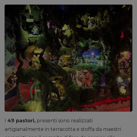
I
49 pastori,
presenti sono realizzati
artigianalmente in terracotta e stoffa da maestri