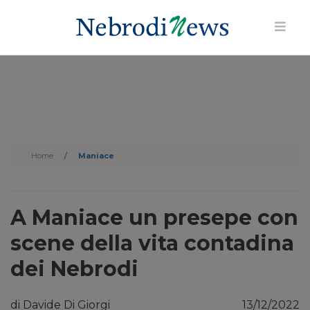
Home
/
Maniace
A Maniace un presepe con
scene della vita contadina
dei Nebrodi
di Davide Di Giorgi
13/12/2022