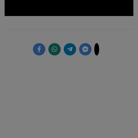
Loaded
:
Unmute
17.38%