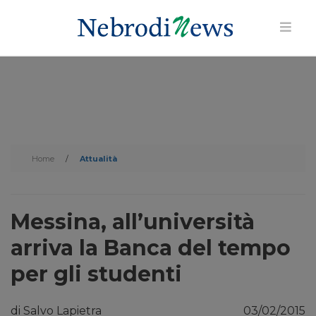
Home
/
Attualità
Messina, all’università
arriva la Banca del tempo
per gli studenti
di Salvo Lapietra
03/02/2015