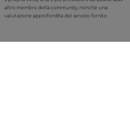
altro membro della community, nonché una
valutazione approfondita del servizio fornito.
In che modo gli