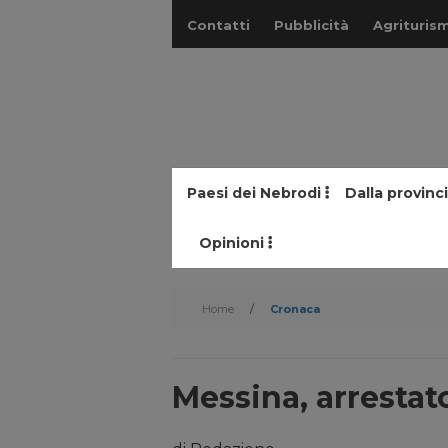
Contatti
Pubblicità
Agriturism
Paesi dei Nebrodi
Dalla provinc
Opinioni
Home
/
Cronaca
Messina, arresta