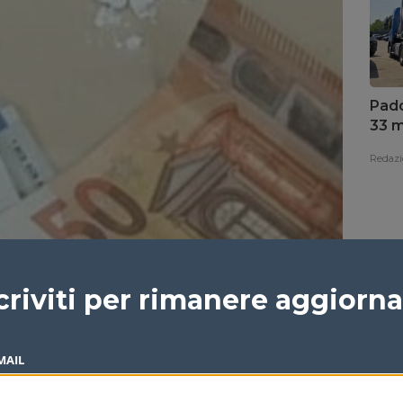
Pado
33 mi
con
Redazi
criviti per rimanere aggiorn
MAIL