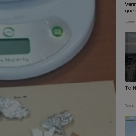
Vann
ques
nego
Redazi
Tg N
Redazi