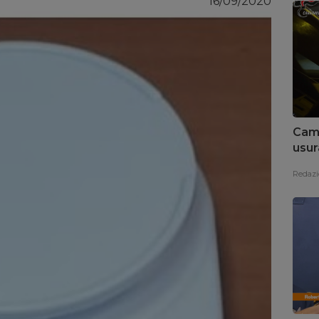
16/09/2020
Camo
usur
Pag
Redazi