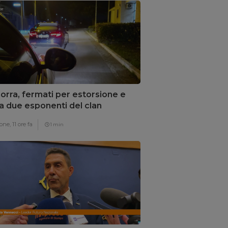
rra, fermati per estorsione e
a due esponenti del clan
nozzi
one,
11 ore fa
1 min