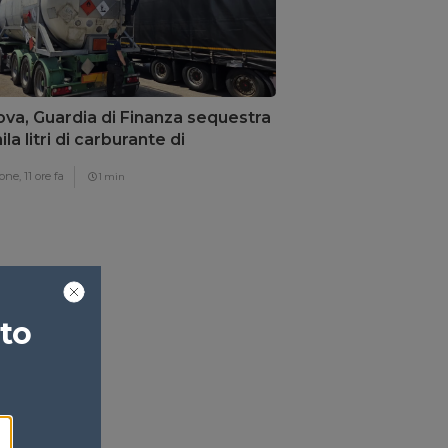
va, Guardia di Finanza sequestra
la litri di carburante di
trabbando
one,
11 ore fa
1 min
ato