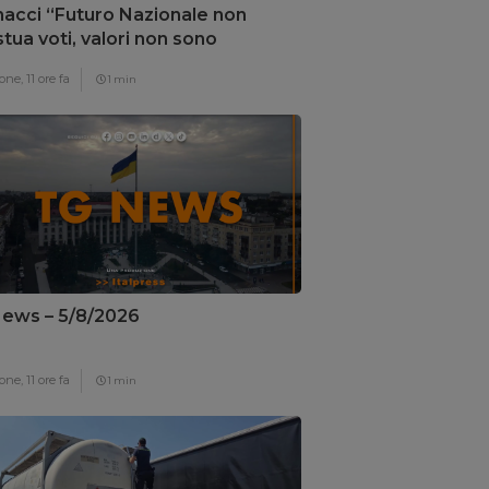
acci “Futuro Nazionale non
tua voti, valori non sono
ziabili”
one,
11 ore fa
1 min
ews – 5/8/2026
one,
11 ore fa
1 min