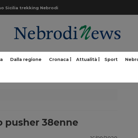
o Sicilia trekking Nebrodi
ia
Dalla regione
Cronaca
Attualità
Sport
Nebr
to pusher 38enne