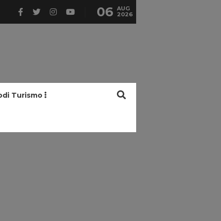
06
AUG
2026
odi Turismo