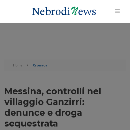
Home
/
Cronaca
Messina, controlli nel
villaggio Ganzirri:
denunce e droga
sequestrata