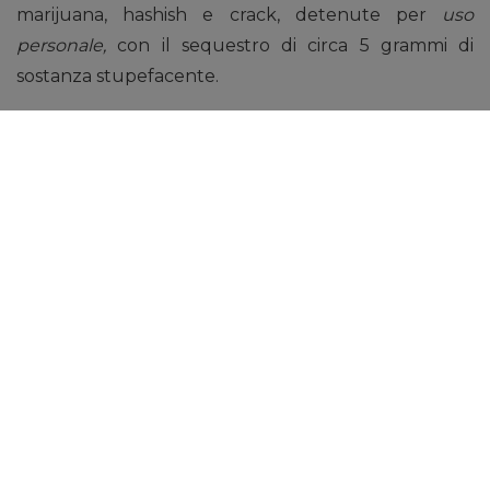
marijuana, hashish e crack, detenute per
uso
personale,
con il sequestro di circa 5 grammi di
sostanza stupefacente.
Infine i posti di controllo hanno consentito di
controllare più di 80 persone e di elevare 3