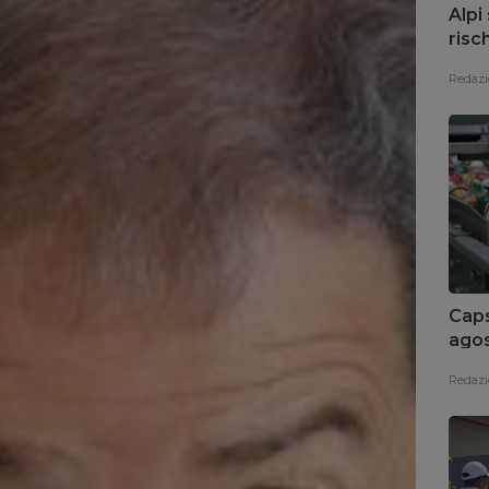
Alpi
risc
Redazi
Caps
agos
diff
Redazi