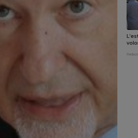
L’es
volo
Redazi