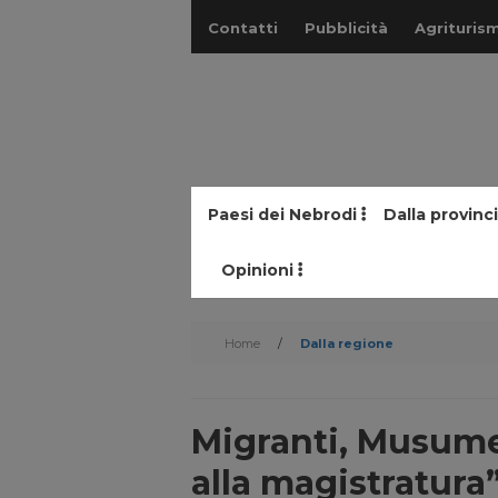
Contatti
Pubblicità
Agriturism
Paesi dei Nebrodi
Dalla provinc
Opinioni
Home
/
Dalla regione
Migranti, Musumec
alla magistratura