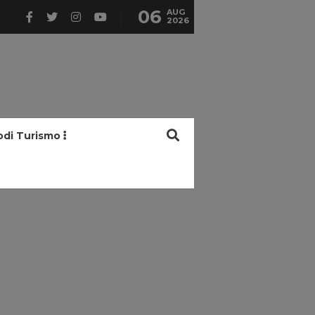
06
AUG
2026
odi Turismo