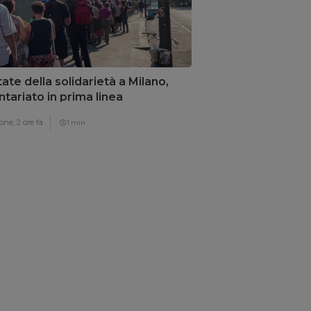
tate della solidarietà a Milano,
ntariato in prima linea
one,
2 ore fa
1 min