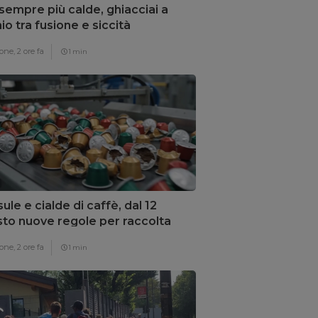
 sempre più calde, ghiacciai a
hio tra fusione e siccità
one,
2 ore fa
1 min
ule e cialde di caffè, dal 12
to nuove regole per raccolta
erenziata
one,
2 ore fa
1 min