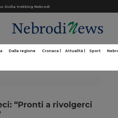
o Sicilia trekking Nebrodi
ia
Dalla regione
Cronaca
Attualità
Sport
Nebr
i: “Pronti a rivolgerci
”