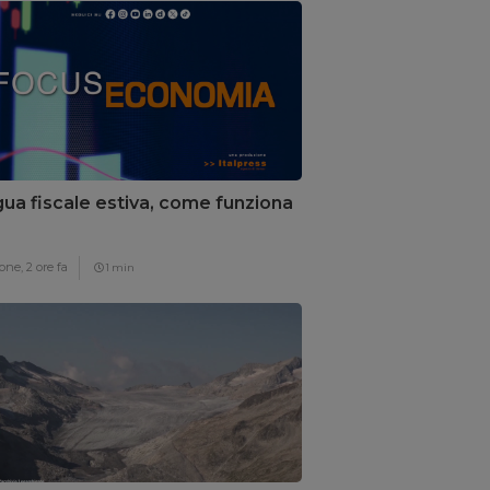
ua fiscale estiva, come funziona
one,
2 ore fa
1 min