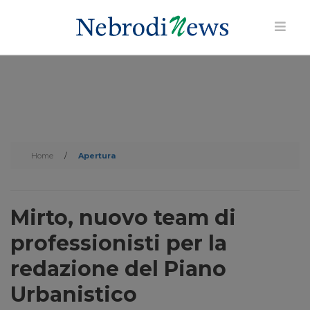
Home
/
Apertura
Mirto, nuovo team di
professionisti per la
redazione del Piano
Urbanistico