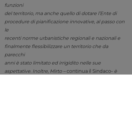
funzioni
del territorio, ma anche quello di dotare l’Ente di
procedure di pianificazione innovative, al passo con
le
recenti norme urbanistiche regionali e nazionali e
finalmente flessibilizzare un territorio che da
parecchi
anni è stato limitato ed irrigidito nelle sue
aspettative. Inoltre, Mirto –
continua il Sindaco-
è
anche un
territorio centrale per la sua posizione geografica
nella più ampia bioregione dei Nebrodi, in quanto si
trova
nella peculiare posizione pedemontana e a mezza
costa, lambito dalle fiumare del Fitalia (che
accomuna