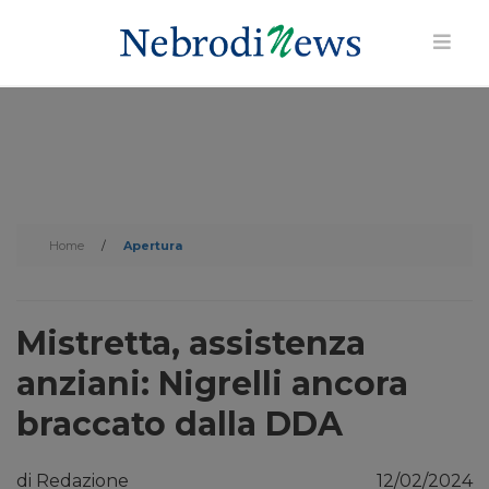
Home
/
Apertura
Mistretta, assistenza
anziani: Nigrelli ancora
braccato dalla DDA
di Redazione
12/02/2024