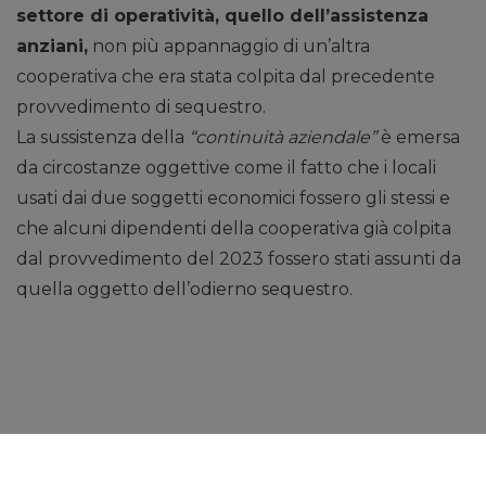
settore di operatività, quello dell’assistenza
anziani,
non più appannaggio di un’altra
cooperativa che era stata colpita dal precedente
provvedimento di sequestro.
La sussistenza della
“continuità aziendale”
è emersa
da circostanze oggettive come il fatto che i locali
usati dai due soggetti economici fossero gli stessi e
che alcuni dipendenti della cooperativa già colpita
dal provvedimento del 2023 fossero stati assunti da
quella oggetto dell’odierno sequestro.