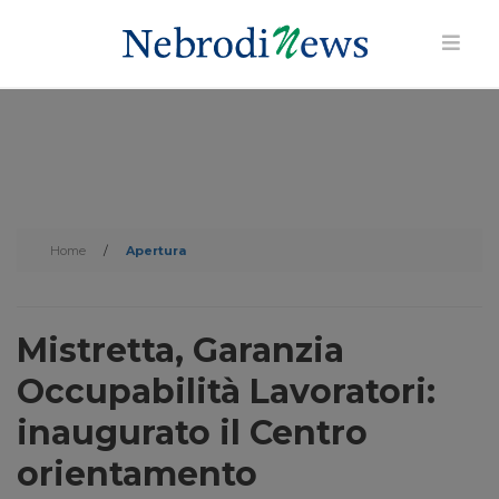
Home
/
Apertura
Mistretta, Garanzia
Occupabilità Lavoratori:
inaugurato il Centro
orientamento