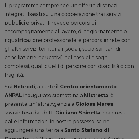
Il programma comprende un’offerta di servizi
integrati, basati su una cooperazione tra i servizi
pubblici e privati. Prevede percorsi di
accompagnamento al lavoro, di aggiornamento o
riqualificazione professionale, e percorsi in rete con
gli altri servizi territoriali (sociali, socio-sanitari, di
conciliazione, educativi) nel caso di bisogni
complessi, quali quelli di persone con disabilità o con
fragilità.
Sui
Nebrodi
, a parte il
Centro orientamento
ANPAL
inaugurato stamattina a
Mistretta
, è
presente un’ altra Agenzia a
Gioiosa Marea
,
sovraintesa dal dott.
Giuliano Spinella
, ma presto,
dalle informazioni in nostro possesso, se ne
aggiungerà una terza a
Santo Stefano di
Camastra
. GOL dispone di risorse pari a 4,4 miliardi