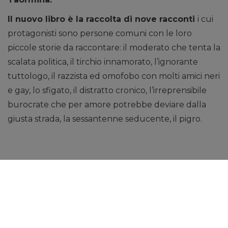
Il nuovo libro è la raccolta di nove racconti
i cui
protagonisti sono persone comuni con le loro
piccole storie da raccontare: il moderato che tenta la
scalata politica, il tirchio innamorato, l’ignorante
tuttologo, il razzista ed omofobo con molti amici neri
e gay, lo sfigato, il distratto cronico, l’irreprensibile
burocrate che per amore potrebbe deviare dalla
giusta strada, la sessantenne seducente, il pigro.