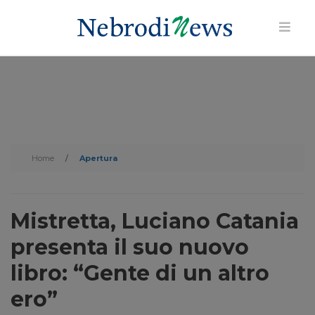
Home
/
Apertura
Mistretta, Luciano Catania
presenta il suo nuovo
libro: “Gente di un altro
ero”