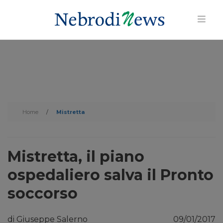
Home
/
Mistretta
Mistretta, il piano
ospedaliero salva il Pronto
soccorso
di Giuseppe Salerno
09/01/2017