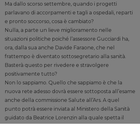
Ma dallo scorso settembre, quando i progetti
parlavano di accorpamenti e tagli a ospedali, reparti
e pronto soccorso, cosa è cambiato?
Nulla, a parte un lieve miglioramento nelle
situazioni politiche poiché l’assessore Gucciardi ha,
ora, dalla sua anche Davide Faraone, che nel
frattempo è diventato sottosegretario alla sanità.
Basterà questo per rivedere e stravolgere
positivamente tutto?
Non lo sappiamo. Quello che sappiamo è che la
nuova rete adesso dovrà essere sottoposta all’esame
anche della commissione Salute all’Ars. A quel
punto potrà essere inviata al Ministero della Sanità
guidato da Beatrice Lorenzin alla quale spetta il
compito di verificare il rispetto dei parametri dettati
del più recente decreto ministeriale.