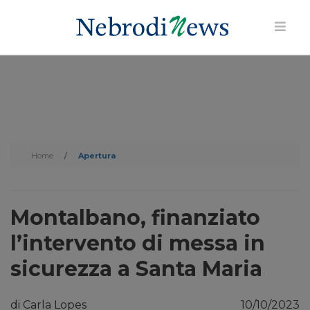
Home
/
Apertura
Montalbano, finanziato
l’intervento di messa in
sicurezza a Santa Maria
di Carla Lopes
10/10/2023