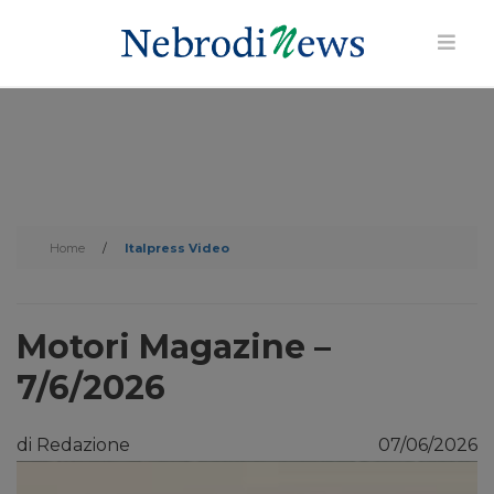
Home
/
Italpress Video
Motori Magazine –
7/6/2026
di Redazione
07/06/2026