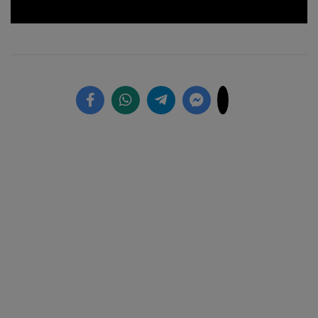
Loaded
:
Unmute
14.73%