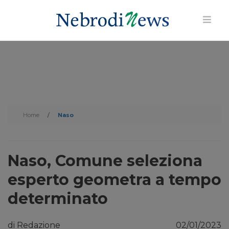
Home
/
Naso
Naso, Comune seleziona
esperto geometra a tempo
determinato
di Redazione
02/01/2023