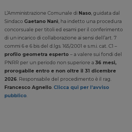
L’Amministrazione Comunale di
Naso
, guidata dal
Sindaco
Gaetano Nanì
, ha indetto una procedura
concorsuale per titoli ed esami per il conferimento
di un incarico di collaborazione ai sensi dell’art. 7
commi 6 e 6 bis del d.lgs. 165/2001 e s.m.i. cat. C1 –
profilo geometra esperto
– a valere sui fondi del
PNRR per un periodo non superiore a
36 mesi,
prorogabile entro e non oltre il 31 dicembre
2026
. Responsabile del procedimento è il rag.
Francesco Agnello
.
Clicca qui per l’avviso
pubblico
.