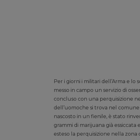
Per i giorni i militari dell’Arma e 
messo in campo un servizio di osse
concluso con una perquisizione ne
dell’uomoche si trova nel comune di
nascosto in un fienile, è stato rin
grammi di marijuana già essiccata e
esteso la perquisizione nella zona