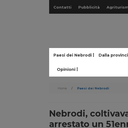
Contatti
Pubblicità
Agriturism
Paesi dei Nebrodi
Dalla provinc
Opinioni
Home
/
Paesi dei Nebrodi
Nebrodi, coltivav
arrestato un 51e