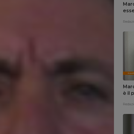
Marc
esse
Redazi
Marc
è il
Redazi