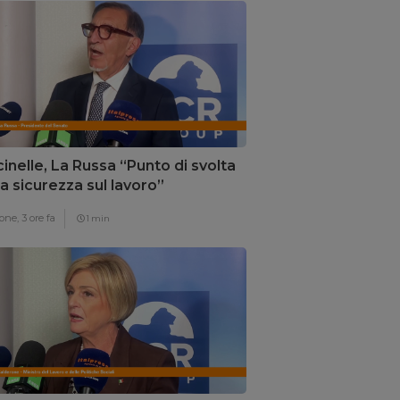
inelle, La Russa “Punto di svolta
la sicurezza sul lavoro”
one,
3 ore fa
1 min