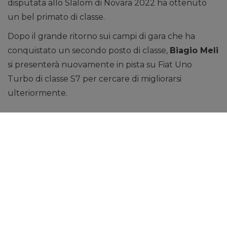
disputata allo Slalom di Novara 2022 ha ottenuto
un bel primato di classe.
Dopo il grande ritorno sui campi di gara che ha
conquistato un secondo posto di classe,
Biagio Meli
si presenterà nuovamente in pista su Fiat Uno
Turbo di classe S7 per cercare di migliorarsi
ulteriormente.