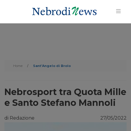
Home
/
Sant'Angelo di Brolo
Nebrosport tra Quota Mille
e Santo Stefano Mannoli
di Redazione
27/05/2022