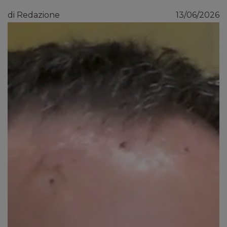
di Redazione
13/06/2026