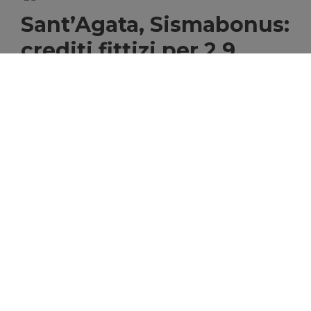
Sant’Agata, Sismabonus:
crediti fittizi per 2,9
milioni e sequestri
di Salvo Lapietra
29/07/2026