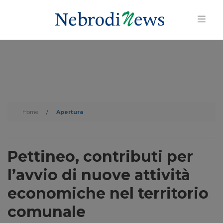
Home
/
Apertura
Pettineo, contributi per
l’avvio di nuove attività
economiche nel territorio
comunale