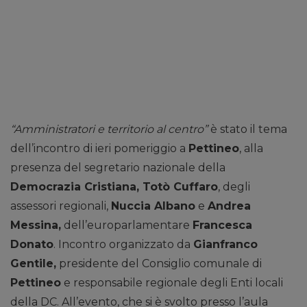
“Amministratori e territorio al centro”
è stato il tema
dell’incontro di ieri pomeriggio a
Pettineo
, alla
presenza del segretario nazionale della
Democrazia Cristiana, Totò Cuffaro
, degli
assessori regionali,
Nuccia Albano
e
Andrea
Messina,
dell’europarlamentare
Francesca
Donato
. Incontro organizzato da
Gianfranco
Gentile,
presidente del Consiglio comunale di
Pettineo
e responsabile regionale degli Enti locali
della DC. All’evento, che si è svolto presso l’aula