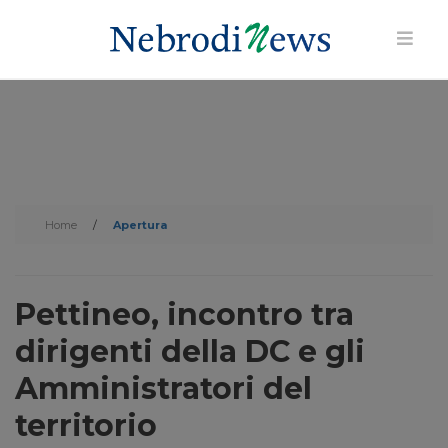
Home
/
Apertura
Pettineo, incontro tra
dirigenti della DC e gli
Amministratori del
territorio