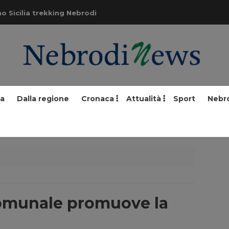
o Sicilia trekking Nebrodi
ia
Dalla regione
Cronaca
Attualità
Sport
Nebr
 comunale promuove la