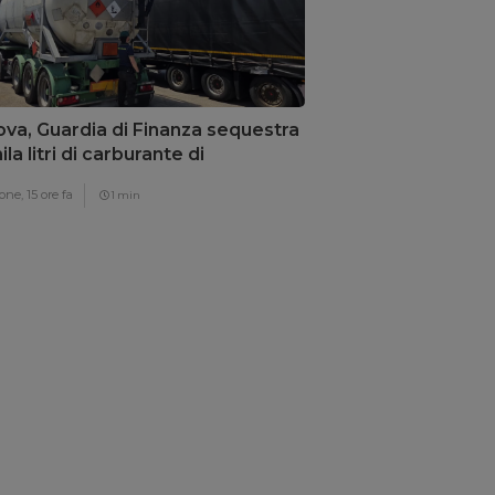
va, Guardia di Finanza sequestra
la litri di carburante di
trabbando
one,
15 ore fa
1 min