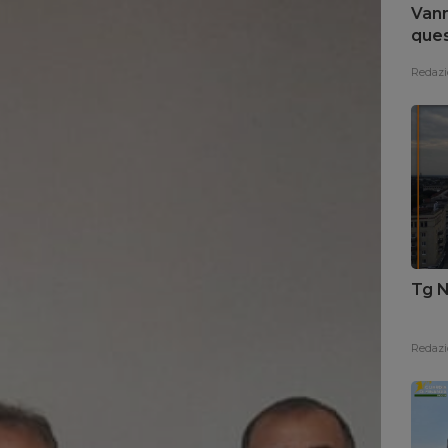
Vann
ques
nego
Redazi
Tg N
Redazi