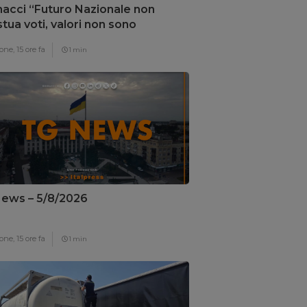
acci “Futuro Nazionale non
tua voti, valori non sono
ziabili”
one,
15 ore fa
1 min
ews – 5/8/2026
one,
15 ore fa
1 min