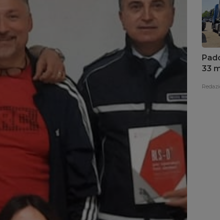
Pado
33 mi
con
Redazi