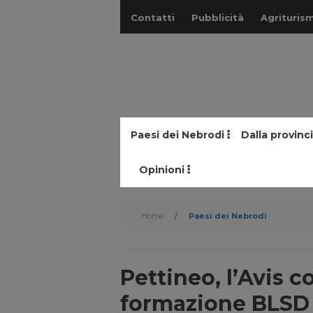
Contatti
Pubblicità
Agriturism
Paesi dei Nebrodi
Dalla provinc
Opinioni
Home
/
Paesi dei Nebrodi
Pettineo, l’Avis
formazione BLSD