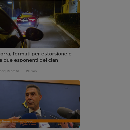
rra, fermati per estorsione e
a due esponenti del clan
nozzi
one,
15 ore fa
1 min